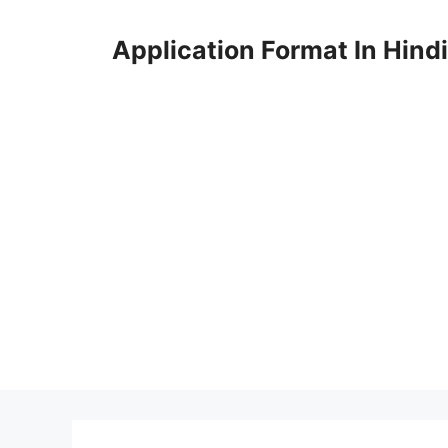
Skip
to
Application Format In Hindi
content