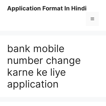
Skip
Application Format In Hindi
to
content
Menu
bank mobile
number change
karne ke liye
application