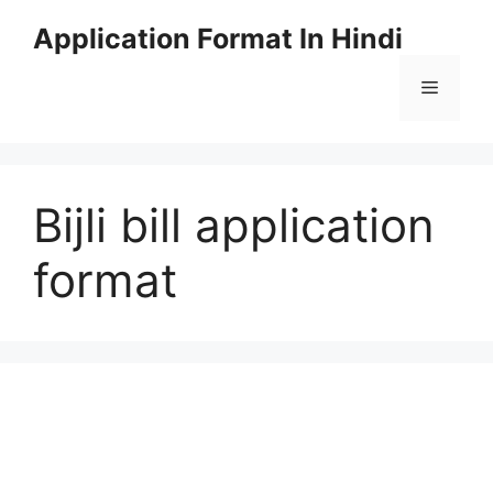
Skip
Application Format In Hindi
to
content
Menu
Bijli bill application
format