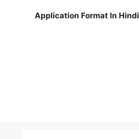
Skip
to
Application Format In Hindi
content