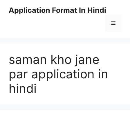
Skip
Application Format In Hindi
to
content
Menu
saman kho jane
par application in
hindi