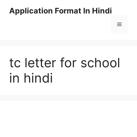
Skip
Application Format In Hindi
to
content
Menu
tc letter for school
in hindi