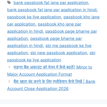
Tags
bank passbook fat jane par application
,
bank passbook fat jane par application in hindi
,
passbook ke liye application
,
passbook kho jane
par application
,
passbook kho jane par
application in hindi
,
passbook page bharne par
application
,
passbook page bharne par
application in hindi
,
sbi me passbook ke liye
application
,
sbi new passbook application
,
sbi
passbook ke liye application
माइनर बैंक अकाउंट को मेजर में कैसे बदलें? Minor to
Major Account Application Format
बैंक खाता बंद करने के लिए एप्लीकेशन कैसे लिखें | Bank
Account Close Application 2026